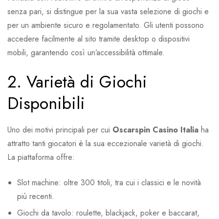
senza pari, si distingue per la sua vasta selezione di giochi e
per un ambiente sicuro e regolamentato. Gli utenti possono
accedere facilmente al sito tramite desktop o dispositivi
mobili, garantendo così un’accessibilità ottimale.
2. Varietà di Giochi
Disponibili
Uno dei motivi principali per cui
Oscarspin Casino Italia
ha
attratto tanti giocatori è la sua eccezionale varietà di giochi.
La piattaforma offre:
Slot machine: oltre 300 titoli, tra cui i classici e le novità
più recenti.
Giochi da tavolo: roulette, blackjack, poker e baccarat,