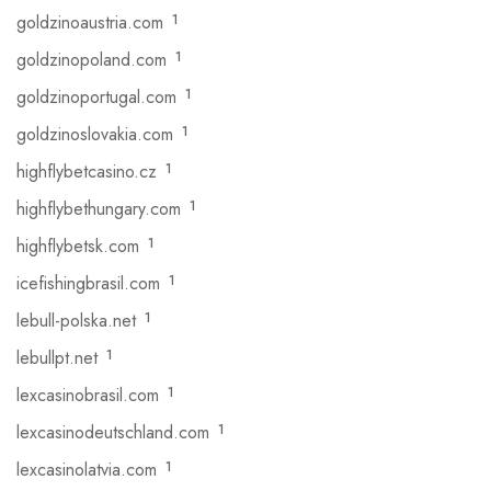
goldzinoaustria.com
1
goldzinopoland.com
1
goldzinoportugal.com
1
goldzinoslovakia.com
1
highflybetcasino.cz
1
highflybethungary.com
1
highflybetsk.com
1
icefishingbrasil.com
1
lebull-polska.net
1
lebullpt.net
1
lexcasinobrasil.com
1
lexcasinodeutschland.com
1
lexcasinolatvia.com
1