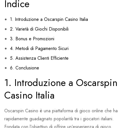
Indice
1. Introduzione a Oscarspin Casino Italia
2. Varietà di Giochi Disponibili
3. Bonus e Promozioni
4. Metodi di Pagamento Sicuri
5. Assistenza Clienti Efficiente
6. Conclusione
1. Introduzione a Oscarspin
Casino Italia
Oscarspin Casino è una piattaforma di gioco online che ha
rapidamente guadagnato popolarità tra i giocatori italiani.
Fondata con l’obiettivo di offrire un’esperienza di gioco