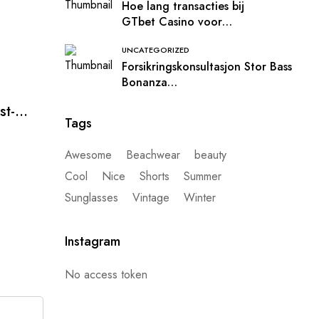
Hoe lang transacties bij
GTbet Casino voor
gokkers in Nederland?
UNCATEGORIZED
Forsikringskonsultasjon Stor Bass
PUBLIC
PUBLIC
Bonanza
Gérer efficacement votre
Future
spilleautomatdekningsanmeldelse
st-
budget dans le jeu stratégies
gambl
i Norge
Tags
financières avec Pin Up
expec
Casino
Awesome
Beachwear
beauty
Cool
Nice
Shorts
Summer
Sunglasses
Vintage
Winter
Instagram
No access token