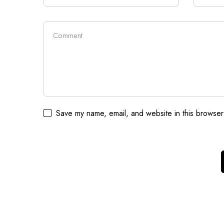
Save my name, email, and website in this browser