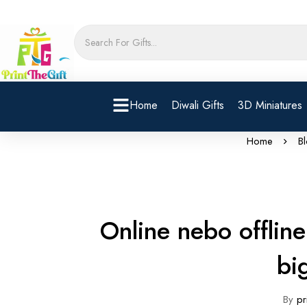
Home
Diwali Gifts
3D Miniatures
Home
B
Online nebo offline
bi
By
pri