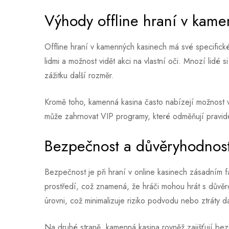
Výhody offline hraní v kam
Offline hraní v kamenných kasinech má své specifické 
lidmi a možnost vidět akci na vlastní oči. Mnozí lidé 
zážitku další rozměr.
Kromě toho, kamenná kasina často nabízejí možnost v
může zahrnovat VIP programy, které odměňují pravide
Bezpečnost a důvěryhodnost
Bezpečnost je při hraní v online kasinech zásadním 
prostředí, což znamená, že hráči mohou hrát s důvě
úrovni, což minimalizuje riziko podvodu nebo ztráty da
Na druhé straně, kamenná kasina rovněž zajišťují bez