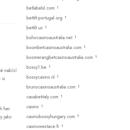
betlabelsl.com
1
bettilt-portugal.org
1
bettilt.us
1
bohocasinoaustralia.net
1
boombetcasinoaustralia.com
1
boomerangbetcasinoaustralia.com
1
bossy1.be
1
ré nabízí
bossycasino.nl
1
 si
brunocasinoaustralia.com
1
casabetitaly.com
1
casino
1
h her.
casinobossyhungary.com
1
ry jako
casinowestace.fr
1